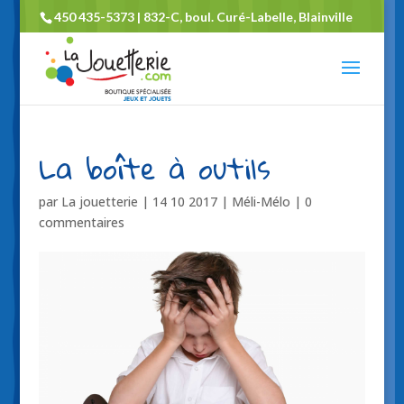
450 435-5373 | 832-C, boul. Curé-Labelle, Blainville
La boîte à outils
par
La jouetterie
|
14 10 2017
|
Méli-Mélo
|
0
commentaires