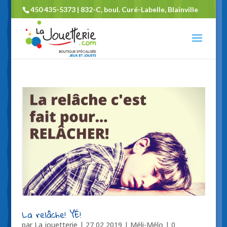
450 435-5373 | 832-C, boul. Curé-Labelle, Blainville
La relâche! YÉ!
par
La jouetterie
|
27 02 2019
|
Méli-Mélo
|
0