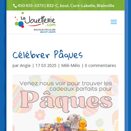
450 435-5373 | 832-C, boul. Curé-Labelle, Blainville
Célébrer Pâques
par
Angie
|
17 03 2025
|
Méli-Mélo
|
0 commentaires