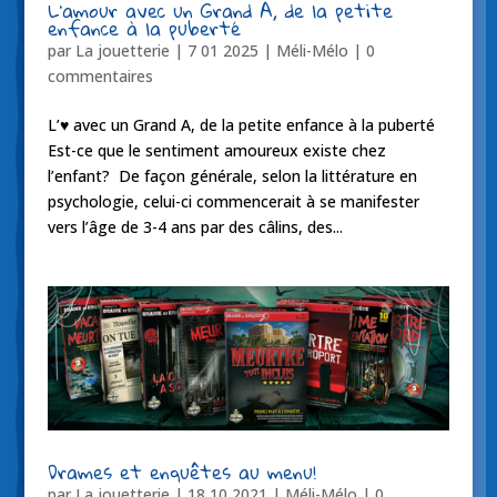
L’amour avec un Grand A, de la petite
enfance à la puberté
par
La jouetterie
|
7 01 2025
|
Méli-Mélo
|
0
commentaires
L’♥ avec un Grand A, de la petite enfance à la puberté
Est-ce que le sentiment amoureux existe chez
l’enfant? De façon générale, selon la littérature en
psychologie, celui-ci commencerait à se manifester
vers l’âge de 3-4 ans par des câlins, des...
Drames et enquêtes au menu!
par
La jouetterie
|
18 10 2021
|
Méli-Mélo
|
0