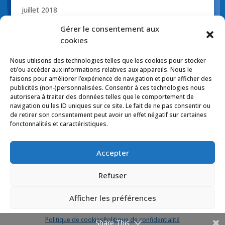
juillet 2018
novembre 2017
Gérer le consentement aux
octobre 2017
cookies
avril 2017
Nous utilisons des technologies telles que les cookies pour stocker
mars 2017
et/ou accéder aux informations relatives aux appareils. Nous le
faisons pour améliorer l’expérience de navigation et pour afficher des
publicités (non-)personnalisées. Consentir à ces technologies nous
autorisera à traiter des données telles que le comportement de
navigation ou les ID uniques sur ce site. Le fait de ne pas consentir ou
de retirer son consentement peut avoir un effet négatif sur certaines
Politique de confidentialité
fonctonnalités et caractéristiques.
Politique de cookies (CA)
Politiques d’expédition
Politique de retour
Accepter
Politique de coupon-rabais
Erreurs de prix et/ou typographies
Refuser
Afficher les préférences
© 2017 Tous droits réservés - La Jouetterie. Design
Web et hébergement :
Apéro design
Politique de cookies
Politique de confidentialité
Share This