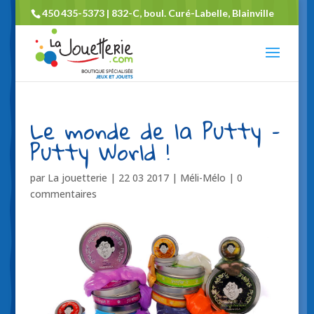
450 435-5373 | 832-C, boul. Curé-Labelle, Blainville
Le monde de la Putty –
Putty World !
par
La jouetterie
|
22 03 2017
|
Méli-Mélo
|
0
commentaires