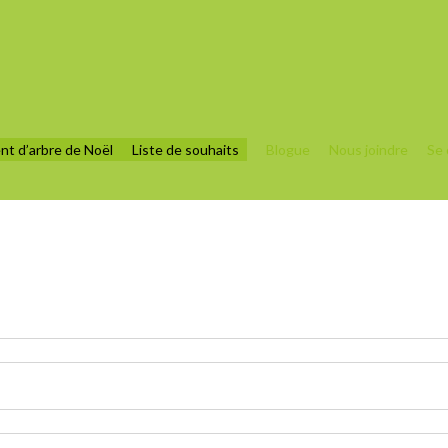
nt d’arbre de Noël
Liste de souhaits
Blogue
Nous joindre
Se 