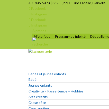
450 435-5373 | 832-C, boul. Curé-Labelle, Blainville
Facebook
Instagram
Facebook
Instagram
À propos
Historique
Programmes fidelité
Dépouilleme
Bébés et jeunes enfants
Bébé
Jeunes enfants
Créativité – Passe-temps – Hobbies
Arts créatifs
Casse-tête
Construction