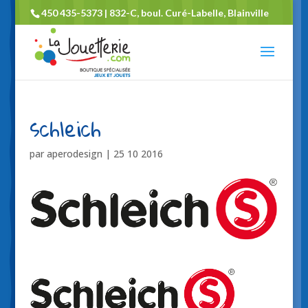
450 435-5373 | 832-C, boul. Curé-Labelle, Blainville
schleich
par
aperodesign
|
25 10 2016