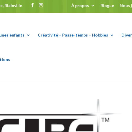
, Blainville
À propos
Blogue
Nous 
eunes enfants
Créativité – Passe-temps – Hobbies
Diver
tions