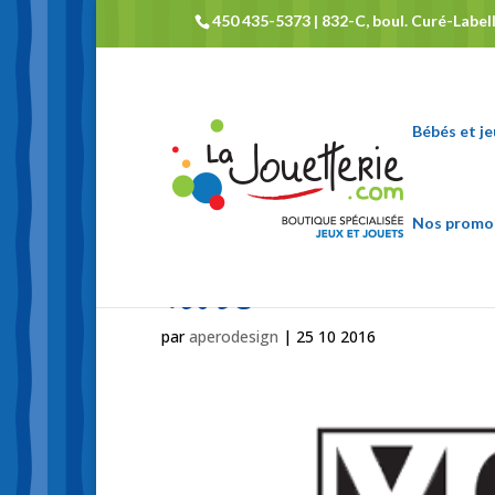
450 435-5373 | 832-C, boul. Curé-Labelle
Bébés et j
Nos promo
vcube
par
aperodesign
|
25 10 2016