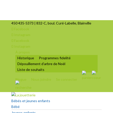
450 435-5373 | 832-C, boul. Curé-Labelle, Blainville
Facebook
Instagram
Facebook
Instagram
À propos
Historique
Programmes fidelité
Dépouillement d’arbre de Noël
Liste de souhaits
Blogue
Nous joindre
Se connecter
Bébés et jeunes enfants
Bébé
Jeunes enfants