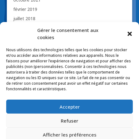
février 2019
juillet 2018
novembre 2017
Gérer le consentement aux
octobre 2017
cookies
avril 2017
Nous utilisons des technologies telles que les cookies pour stocker
mars 2017
et/ou accéder aux informations relatives aux appareils. Nous le
faisons pour améliorer l’expérience de navigation et pour afficher des
publicités (non-)personnalisées. Consentir à ces technologies nous
autorisera à traiter des données telles que le comportement de
navigation ou les ID uniques sur ce site. Le fait de ne pas consentir ou
de retirer son consentement peut avoir un effet négatif sur certaines
Politique de confidentialité
fonctonnalités et caractéristiques.
Politique de cookies (CA)
Politiques d’expédition
Politique de retour
Accepter
Politique de coupon-rabais
Erreurs de prix et/ou typographies
Refuser
Afficher les préférences