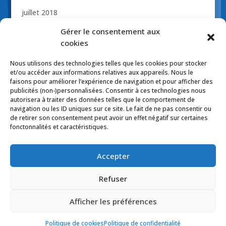
juillet 2018
novembre 2017
Gérer le consentement aux
cookies
octobre 2017
avril 2017
Nous utilisons des technologies telles que les cookies pour stocker
et/ou accéder aux informations relatives aux appareils. Nous le
mars 2017
faisons pour améliorer l’expérience de navigation et pour afficher des
publicités (non-)personnalisées. Consentir à ces technologies nous
autorisera à traiter des données telles que le comportement de
navigation ou les ID uniques sur ce site. Le fait de ne pas consentir ou
de retirer son consentement peut avoir un effet négatif sur certaines
Politique de confidentialité
fonctonnalités et caractéristiques.
Politique de cookies (CA)
Politiques d’expédition
Politique de retour
Accepter
Politique de coupon-rabais
Erreurs de prix et/ou typographies
Refuser
Afficher les préférences
© 2017 Tous droits réservés - La Jouetterie. Design
Web et hébergement :
Apéro design
Politique de cookies
Politique de confidentialité