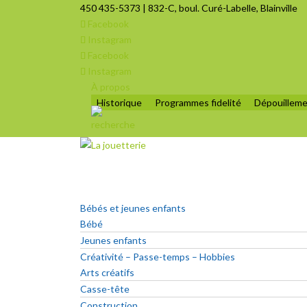
450 435-5373 | 832-C, boul. Curé-Labelle, Blainville
Facebook
Instagram
Facebook
Instagram
À propos
Historique
Programmes fidelité
Dépouilleme
Bébés et jeunes enfants
Bébé
Jeunes enfants
Créativité – Passe-temps – Hobbies
Arts créatifs
Casse-tête
Construction