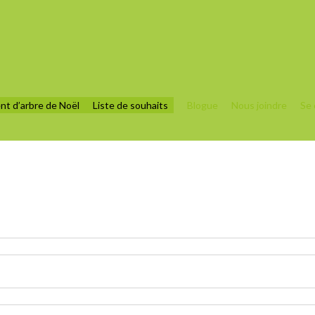
nt d’arbre de Noël
Liste de souhaits
Blogue
Nous joindre
Se 