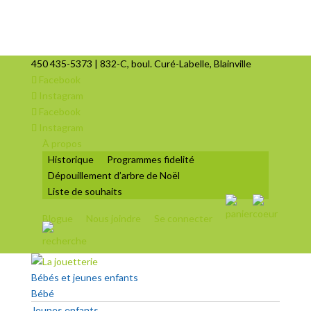
450 435-5373 | 832-C, boul. Curé-Labelle, Blainville
Facebook
Instagram
Facebook
Instagram
À propos
Historique
Programmes fidelité
Dépouillement d’arbre de Noël
Liste de souhaits
Blogue
Nous joindre
Se connecter
Bébés et jeunes enfants
Bébé
Jeunes enfants