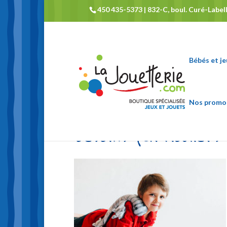
450 435-5373 | 832-C, boul. Curé-Labelle
Bébés et j
Nos promo
besoins-particuliers