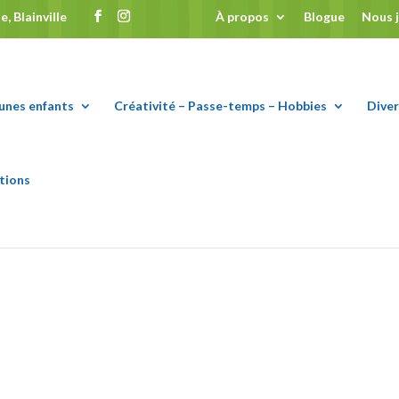
, Blainville
À propos
Blogue
Nous 
eunes enfants
Créativité – Passe-temps – Hobbies
Diver
tions