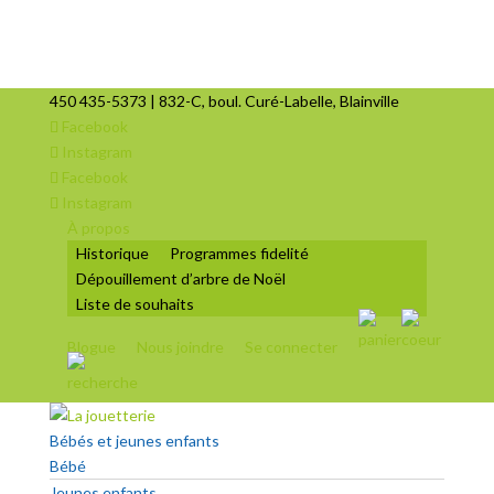
450 435-5373 | 832-C, boul. Curé-Labelle, Blainville
Facebook
Instagram
Facebook
Instagram
À propos
Historique
Programmes fidelité
Dépouillement d’arbre de Noël
Liste de souhaits
Blogue
Nous joindre
Se connecter
Bébés et jeunes enfants
Bébé
Jeunes enfants