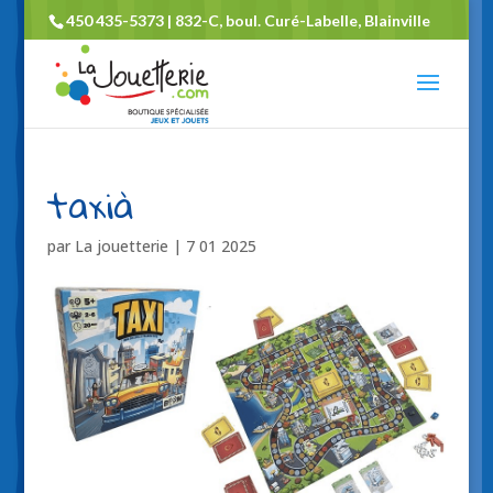
450 435-5373 | 832-C, boul. Curé-Labelle, Blainville
taxià
par
La jouetterie
|
7 01 2025